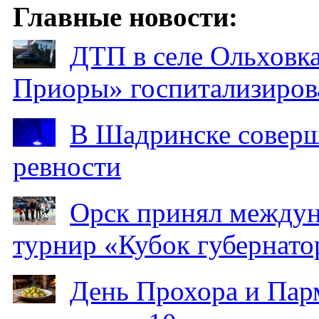
Главные новости:
ДТП в селе Ольховка
Приоры» госпитализиро
В Шадринске соверш
ревности
Орск принял между
турнир «Кубок губернато
День Прохора и Пар