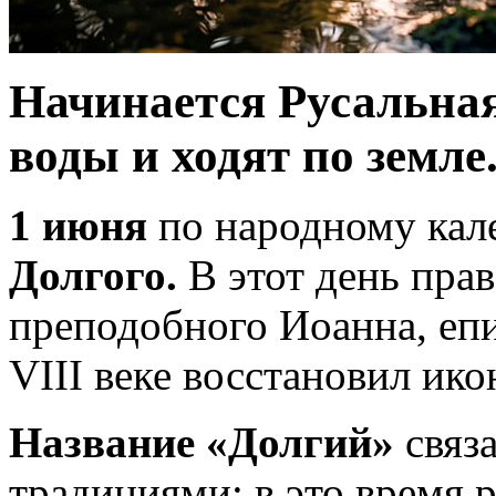
Начинается Русальная
воды и ходят по земле
1 июня
по народному кал
Долгого.
В этот день пра
преподобного Иоанна, епи
VIII веке восстановил ик
Название «Долгий»
связа
традициями: в это время 