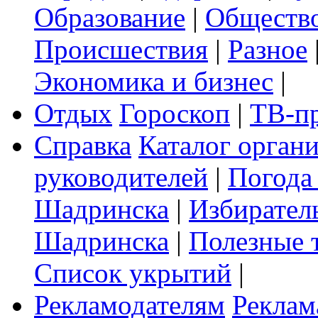
Образование
|
Обществ
Происшествия
|
Разное
Экономика и бизнес
|
Отдых
Гороскоп
|
ТВ-п
Справка
Каталог орган
руководителей
|
Погода
Шадринска
|
Избирател
Шадринска
|
Полезные 
Список укрытий
|
Рекламодателям
Реклам