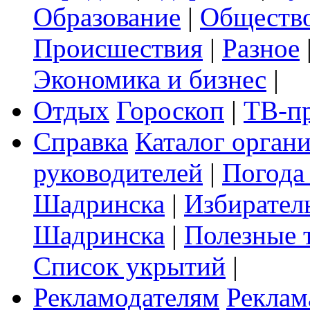
Образование
|
Обществ
Происшествия
|
Разное
Экономика и бизнес
|
Отдых
Гороскоп
|
ТВ-п
Справка
Каталог орган
руководителей
|
Погода
Шадринска
|
Избирател
Шадринска
|
Полезные 
Список укрытий
|
Рекламодателям
Реклам