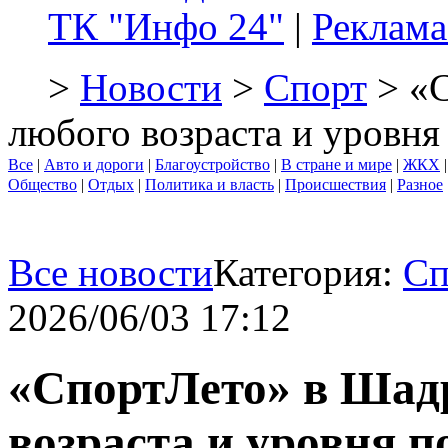
ТК "Инфо 24"
|
Реклама
>
Новости
>
Спорт
> «С
любого возраста и уровня
Все
|
Авто и дороги
|
Благоустройство
|
В стране и мире
|
ЖКХ
Общество
|
Отдых
|
Политика и власть
|
Происшествия
|
Разное
Все новости
Категория:
Сп
2026/06/03 17:12
«СпортЛето» в Шадр
возраста и уровня п