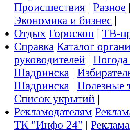
Происшествия
|
Разное
Экономика и бизнес
|
Отдых
Гороскоп
|
ТВ-п
Справка
Каталог орган
руководителей
|
Погода
Шадринска
|
Избирател
Шадринска
|
Полезные 
Список укрытий
|
Рекламодателям
Реклам
ТК "Инфо 24"
|
Реклама