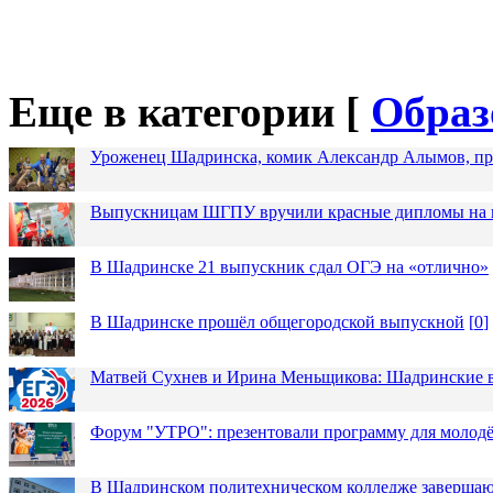
Еще в категории [
Образ
Уроженец Шадринска, комик Александр Алымов, про
Выпускницам ШГПУ вручили красные дипломы на п
В Шадринске 21 выпускник сдал ОГЭ на «отлично»
В Шадринске прошёл общегородской выпускной
[
0
]
Матвей Сухнев и Ирина Меньщикова: Шадринские в
Форум "УТРО": презентовали программу для моло
В Шадринском политехническом колледже завершаю