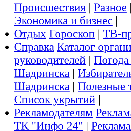
Происшествия
|
Разное
Экономика и бизнес
|
Отдых
Гороскоп
|
ТВ-п
Справка
Каталог орган
руководителей
|
Погода
Шадринска
|
Избирател
Шадринска
|
Полезные 
Список укрытий
|
Рекламодателям
Реклам
ТК "Инфо 24"
|
Реклама