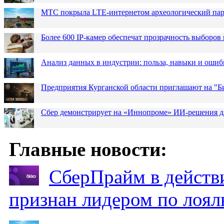
МТС покрыла LTE-интернетом археологический парк
Более 600 IP-камер обеспечат прозрачность выборов
Анализ данных в индустрии: польза, навыки и ошиб
Предприятия Курганской области приглашают на "Би
Сбер демонстрирует на «Иннопроме» ИИ-решения д
Главные новости:
СберПрайм в действ
признан лидером по лоял