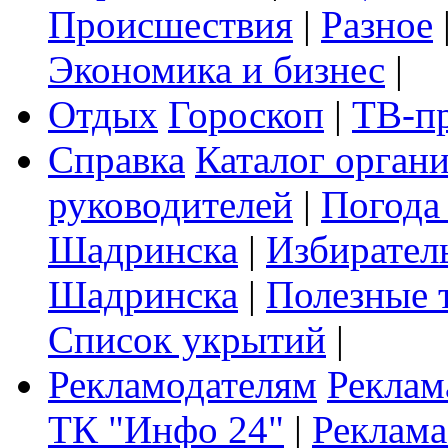
Происшествия
|
Разное
Экономика и бизнес
|
Отдых
Гороскоп
|
ТВ-п
Справка
Каталог орган
руководителей
|
Погода
Шадринска
|
Избирател
Шадринска
|
Полезные 
Список укрытий
|
Рекламодателям
Реклам
ТК "Инфо 24"
|
Реклама