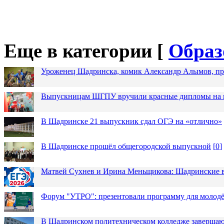
Еще в категории [
Образ
Уроженец Шадринска, комик Александр Алымов, про
Выпускницам ШГПУ вручили красные дипломы на п
В Шадринске 21 выпускник сдал ОГЭ на «отлично»
В Шадринске прошёл общегородской выпускной
[
0
]
Матвей Сухнев и Ирина Меньщикова: Шадринские в
Форум "УТРО": презентовали программу для моло
В Шадринском политехническом колледже завершаю