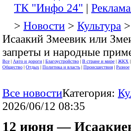
ТК "Инфо 24"
|
Реклама
>
Новости
>
Культура
>
Исаакий Змеевик или Зме
запреты и народные прим
Все
|
Авто и дороги
|
Благоустройство
|
В стране и мире
|
ЖКХ
Общество
|
Отдых
|
Политика и власть
|
Происшествия
|
Разное
Все новости
Категория:
Ку
2026/06/12 08:35
12 июня — Исаакиев