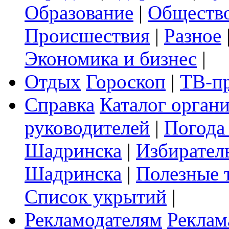
Образование
|
Обществ
Происшествия
|
Разное
Экономика и бизнес
|
Отдых
Гороскоп
|
ТВ-п
Справка
Каталог орган
руководителей
|
Погода
Шадринска
|
Избирател
Шадринска
|
Полезные 
Список укрытий
|
Рекламодателям
Реклам