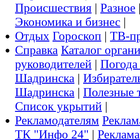
Происшествия
|
Разное
Экономика и бизнес
|
Отдых
Гороскоп
|
ТВ-п
Справка
Каталог орган
руководителей
|
Погода
Шадринска
|
Избирател
Шадринска
|
Полезные 
Список укрытий
|
Рекламодателям
Реклам
ТК "Инфо 24"
|
Реклама