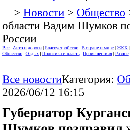
>
Новости
>
Общество
области Вадим Шумков по
России
Все
|
Авто и дороги
|
Благоустройство
|
В стране и мире
|
ЖКХ
Общество
|
Отдых
|
Политика и власть
|
Происшествия
|
Разное
Все новости
Категория:
Об
2026/06/12 16:15
Губернатор Курганс
Шумков поздравил ж