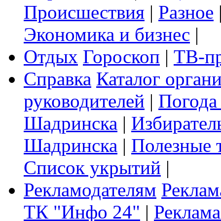
Происшествия
|
Разное
Экономика и бизнес
|
Отдых
Гороскоп
|
ТВ-п
Справка
Каталог орган
руководителей
|
Погода
Шадринска
|
Избирател
Шадринска
|
Полезные 
Список укрытий
|
Рекламодателям
Реклам
ТК "Инфо 24"
|
Реклама