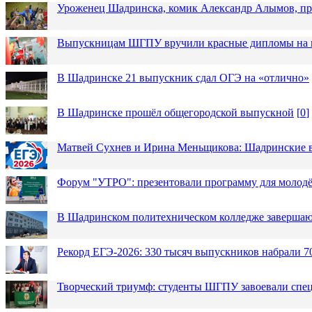
Уроженец Шадринска, комик Александр Алымов, про
Выпускницам ШГПУ вручили красные дипломы на п
В Шадринске 21 выпускник сдал ОГЭ на «отлично»
В Шадринске прошёл общегородской выпускной
[
0
]
Матвей Сухнев и Ирина Меньщикова: Шадринские в
Форум "УТРО": презентовали программу для моло
В Шадринском политехническом колледже завершаю
Рекорд ЕГЭ-2026: 330 тысяч выпускников набрали 7
Творческий триумф: студенты ШГПУ завоевали спец