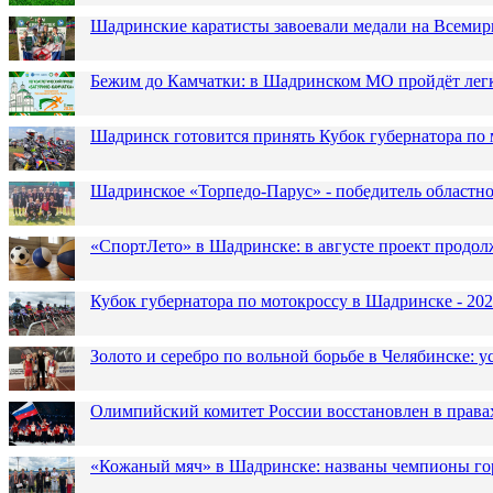
Шадринские каратисты завоевали медали на Всемир
Бежим до Камчатки: в Шадринском МО пройдёт лег
Шадринск готовится принять Кубок губернатора по 
Шадринское «Торпедо-Парус» - победитель областн
«СпортЛето» в Шадринске: в августе проект продол
Кубок губернатора по мотокроссу в Шадринске - 202
Золото и серебро по вольной борьбе в Челябинске:
Олимпийский комитет России восстановлен в права
«Кожаный мяч» в Шадринске: названы чемпионы го