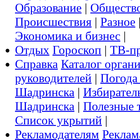
Образование
|
Обществ
Происшествия
|
Разное
Экономика и бизнес
|
Отдых
Гороскоп
|
ТВ-п
Справка
Каталог орган
руководителей
|
Погода
Шадринска
|
Избирател
Шадринска
|
Полезные 
Список укрытий
|
Рекламодателям
Реклам