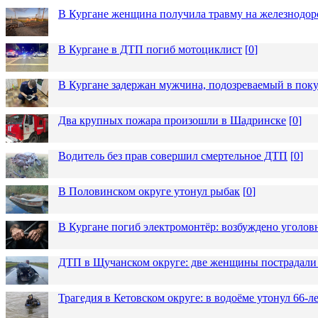
В Кургане женщина получила травму на железнодо
В Кургане в ДТП погиб мотоциклист
[
0
]
В Кургане задержан мужчина, подозреваемый в пок
Два крупных пожара произошли в Шадринске
[
0
]
Водитель без прав совершил смертельное ДТП
[
0
]
В Половинском округе утонул рыбак
[
0
]
В Кургане погиб электромонтёр: возбуждено уголов
ДТП в Щучанском округе: две женщины пострадали 
Трагедия в Кетовском округе: в водоёме утонул 66-