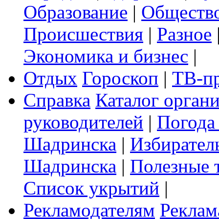
Образование
|
Обществ
Происшествия
|
Разное
Экономика и бизнес
|
Отдых
Гороскоп
|
ТВ-п
Справка
Каталог орган
руководителей
|
Погода
Шадринска
|
Избирател
Шадринска
|
Полезные 
Список укрытий
|
Рекламодателям
Реклам