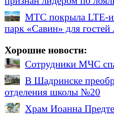
признан лидером по лоял
МТС покрыла LTE-ин
парк «Савин» для гостей 
Хорошие новости:
Сотрудники МЧС спа
В Шадринске преобр
отделения школы №20
Храм Иоанна Предтеч