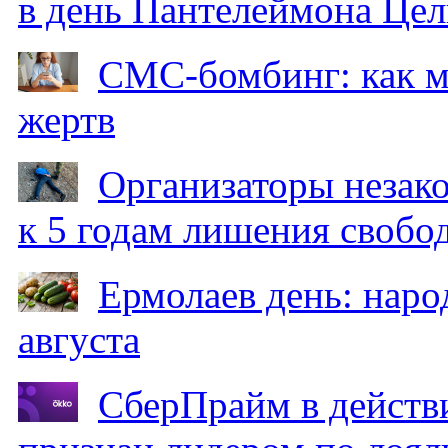
в день Пантелеймона Цел
СМС-бомбинг: как 
жертв
Организаторы незак
к 5 годам лишения свобо
Ермолаев день: наро
августа
СберПрайм в действ