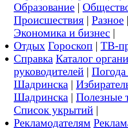
Образование
|
Обществ
Происшествия
|
Разное
Экономика и бизнес
|
Отдых
Гороскоп
|
ТВ-п
Справка
Каталог орган
руководителей
|
Погода
Шадринска
|
Избирател
Шадринска
|
Полезные 
Список укрытий
|
Рекламодателям
Реклам