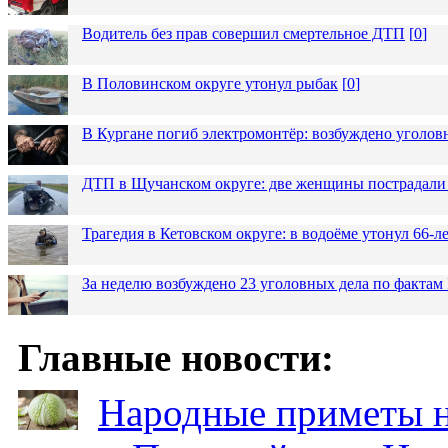
Водитель без прав совершил смертельное ДТП
[
0
]
В Половинском округе утонул рыбак
[
0
]
В Кургане погиб электромонтёр: возбуждено уголов
ДТП в Щучанском округе: две женщины пострадали 
Трагедия в Кетовском округе: в водоёме утонул 66-
За неделю возбуждено 23 уголовных дела по фактам
Главные новости:
Народные приметы на