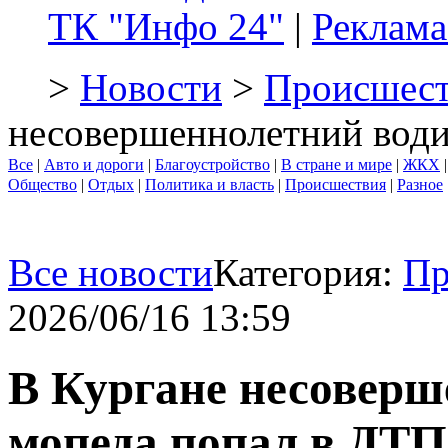
ТК "Инфо 24"
|
Реклама
>
Новости
>
Происшест
несовершеннолетний води
Все
|
Авто и дороги
|
Благоустройство
|
В стране и мире
|
ЖКХ
Общество
|
Отдых
|
Политика и власть
|
Происшествия
|
Разное
Все новости
Категория:
Пр
2026/06/16 13:59
В Кургане несоверш
мопеда попал в ДТП