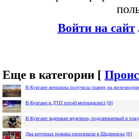
поль
Войти на сайт
Еще в категории [
Проис
В Кургане женщина получила травму на железнодо
В Кургане в ДТП погиб мотоциклист
[
0
]
В Кургане задержан мужчина, подозреваемый в пок
Два крупных пожара произошли в Шадринске
[
0
]