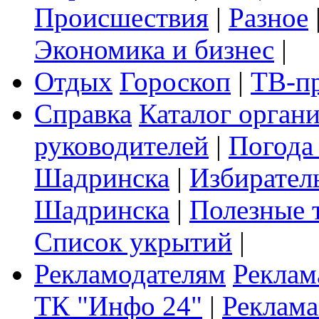
Происшествия
|
Разное
Экономика и бизнес
|
Отдых
Гороскоп
|
ТВ-п
Справка
Каталог орган
руководителей
|
Погода
Шадринска
|
Избирател
Шадринска
|
Полезные 
Список укрытий
|
Рекламодателям
Реклам
ТК "Инфо 24"
|
Реклама