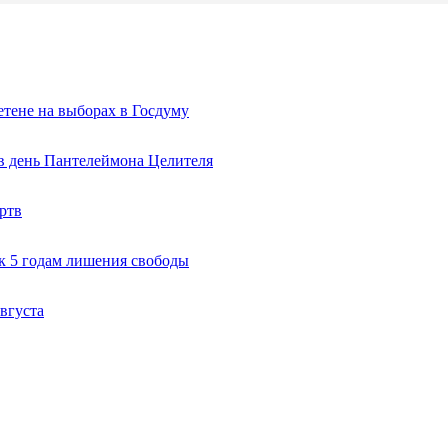
тене на выборах в Госдуму
 в день Пантелеймона Целителя
ртв
к 5 годам лишения свободы
вгуста