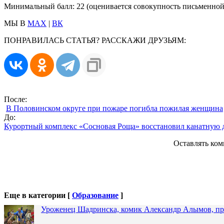
Минимальный балл: 22 (оценивается совокупность письменной 
МЫ В
MAX
|
ВК
ПОНРАВИЛАСЬ СТАТЬЯ? РАССКАЖИ ДРУЗЬЯМ:
После:
В Половинском округе при пожаре погибла пожилая женщина
До:
Курортный комплекс «Сосновая Роща» восстановил канатную д
Оставлять ком
Еще в категории [
Образование
]
Уроженец Шадринска, комик Александр Алымов, про