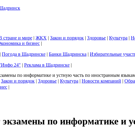
В стране и мире
|
ЖКХ
|
Закон и порядок
|
Здоровье
|
Культура
|
Н
кономика и бизнес
|
|
Погода в Шадринске
|
Банки Шадринска
|
Избирательные участ
"Инфо 24"
|
Реклама в Шадринске
|
кзамены по информатике и устную часть по иностранным языка
|
Закон и порядок
|
Здоровье
|
Культура
|
Новости компаний
|
Обра
знес
|
 экзамены по информатике и 