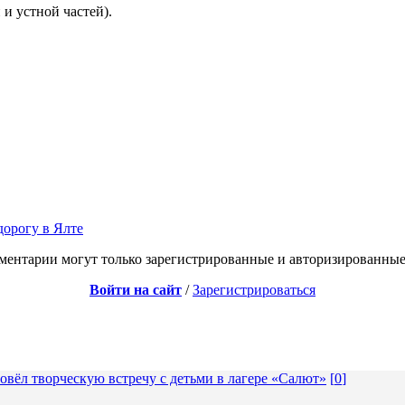
и устной частей).
орогу в Ялте
ментарии могут только зарегистрированные и авторизированные
Войти на сайт
/
Зарегистрироваться
вёл творческую встречу с детьми в лагере «Салют»
[
0
]