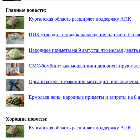
Главные новости:
Курганская область расширяет поддержку АПК
ЦИК утвердил порядок размещения партий в бюлле
Народные приметы на 9 августа: что нельзя делать
СМС-бомбинг: как мошенники дезориентируют же
Организаторы незаконной миграции приговорены 
Ермолаев день: народные приметы и запреты на 8 а
Хорошие новости:
Курганская область расширяет поддержку АПК