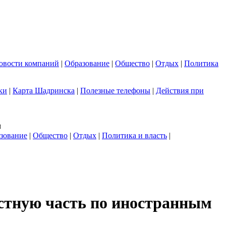
овости компаний
|
Образование
|
Общество
|
Отдых
|
Политика
ки
|
Карта Шадринска
|
Полезные телефоны
|
Действия при
м
зование
|
Общество
|
Отдых
|
Политика и власть
|
устную часть по иностранным