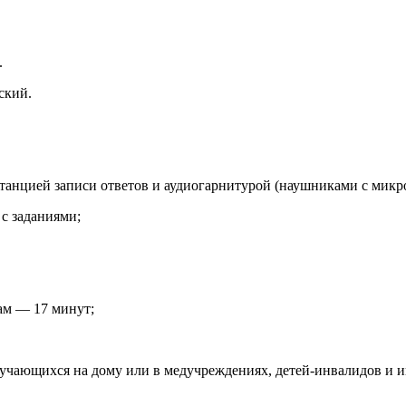
.
ский.
 станцией записи ответов и аудиогарнитурой (наушниками с микр
с заданиями;
ам — 17 минут;
бучающихся на дому или в медучреждениях, детей‑инвалидов и и