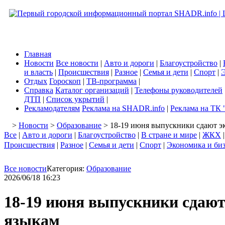
Главная
Новости
Все новости
|
Авто и дороги
|
Благоустройство
|
и власть
|
Происшествия
|
Разное
|
Семья и дети
|
Спорт
|
Э
Отдых
Гороскоп
|
ТВ-программа
|
Справка
Каталог организаций
|
Телефоны руководителей
ДТП
|
Список укрытий
|
Рекламодателям
Реклама на SHADR.info
|
Реклама на ТК 
>
Новости
>
Образование
> 18-19 июня выпускники сдают э
Все
|
Авто и дороги
|
Благоустройство
|
В стране и мире
|
ЖКХ
Происшествия
|
Разное
|
Семья и дети
|
Спорт
|
Экономика и би
Все новости
Категория:
Образование
2026/06/18 16:23
18-19 июня выпускники сдают
языкам