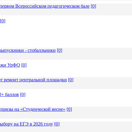
ервом Всероссийском педагогическом бале
[
0
]
[
0
]
ыпускники - стобалльники
[
0
]
дёжи УрФО
[
0
]
т ремонт центральной площадки
[
0
]
0+ баллов
[
0
]
призы на «Студенческой весне»
[
0
]
ыбору на ЕГЭ в 2026 году
[
0
]