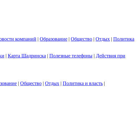
овости компаний
|
Образование
|
Общество
|
Отдых
|
Политика
ки
|
Карта Шадринска
|
Полезные телефоны
|
Действия при
зование
|
Общество
|
Отдых
|
Политика и власть
|