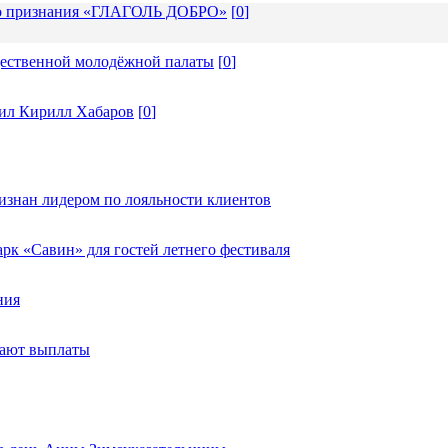
ого признания «ГЛАГОЛЬ ДОБРО»
[
0
]
щественной молодёжной палаты
[
0
]
ил Кирилл Хабаров
[
0
]
изнан лидером по лояльности клиентов
к «Савин» для гостей летнего фестиваля
ния
тают выплаты