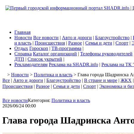
Главная
Новости
Все новости
|
Авто и дороги
|
Благоустройство
|
и власть
|
Происшествия
|
Разное
|
Семья и дети
|
Спорт
|
Э
Отдых
Гороскоп
|
ТВ-программа
|
Справка
Каталог организаций
|
Телефоны руководителей
ДТП
|
Список укрытий
|
Рекламодателям
Реклама на SHADR.info
|
Реклама на ТК 
>
Новости
>
Политика и власть
> Глава города Шадринска А
Все
|
Авто и дороги
|
Благоустройство
|
В стране и мире
|
ЖКХ
Происшествия
|
Разное
|
Семья и дети
|
Спорт
|
Экономика и би
Все новости
Категория:
Политика и власть
2026/06/24 00:00
Глава города Шадринска Анто