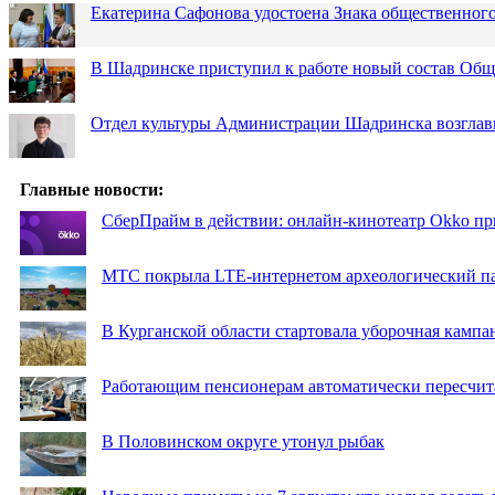
Екатерина Сафонова удостоена Знака общественн
В Шадринске приступил к работе новый состав Об
Отдел культуры Администрации Шадринска возглав
Главные новости:
СберПрайм в действии: онлайн-кинотеатр Okko пр
МТС покрыла LTE-интернетом археологический пар
В Курганской области стартовала уборочная кампа
Работающим пенсионерам автоматически пересчи
В Половинском округе утонул рыбак