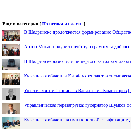
Еще в категории [
Политика и власть
]
В Шадринске продолжается формирование Обществ
Антон Мокан получил почётную грамоту за добросо
В Шадринске назначили четвёртого за год замглавы 
Курганская область и Китай укрепляют экономическ
Ушёл из жизни Станислав Васильевич Комиссаров
[
Управленческая перезагрузка: губернатор Шумков о
Курганская область на пути к полной газификации