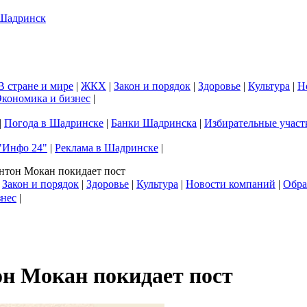
В стране и мире
|
ЖКХ
|
Закон и порядок
|
Здоровье
|
Культура
|
Н
кономика и бизнес
|
|
Погода в Шадринске
|
Банки Шадринска
|
Избирательные участ
"Инфо 24"
|
Реклама в Шадринске
|
нтон Мокан покидает пост
|
Закон и порядок
|
Здоровье
|
Культура
|
Новости компаний
|
Обра
знес
|
н Мокан покидает пост