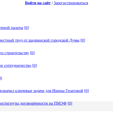
Войти на сайт
/
Зарегистрироваться
енной палаты
[
0
]
вестный труд от шадринской городской Думы
[
0
]
по строительству
[
0
]
ое сотрудничество
[
0
]
0
]
бозначил ключевые задачи для Ирины Гизатовой
[
0
]
: достигнуты договорённости на ПМЭФ
[
0
]