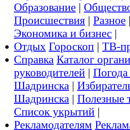
Образование
|
Обществ
Происшествия
|
Разное
Экономика и бизнес
|
Отдых
Гороскоп
|
ТВ-п
Справка
Каталог орган
руководителей
|
Погода
Шадринска
|
Избирател
Шадринска
|
Полезные 
Список укрытий
|
Рекламодателям
Реклам