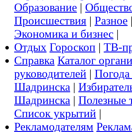
Образование
|
Обществ
Происшествия
|
Разное
Экономика и бизнес
|
Отдых
Гороскоп
|
ТВ-п
Справка
Каталог орган
руководителей
|
Погода
Шадринска
|
Избирател
Шадринска
|
Полезные 
Список укрытий
|
Рекламодателям
Реклам