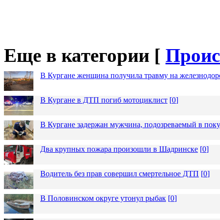
Еще в категории [
Проис
В Кургане женщина получила травму на железнодо
В Кургане в ДТП погиб мотоциклист
[
0
]
В Кургане задержан мужчина, подозреваемый в пок
Два крупных пожара произошли в Шадринске
[
0
]
Водитель без прав совершил смертельное ДТП
[
0
]
В Половинском округе утонул рыбак
[
0
]