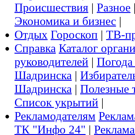
Происшествия
|
Разное
Экономика и бизнес
|
Отдых
Гороскоп
|
ТВ-п
Справка
Каталог орган
руководителей
|
Погода
Шадринска
|
Избирател
Шадринска
|
Полезные 
Список укрытий
|
Рекламодателям
Реклам
ТК "Инфо 24"
|
Реклама