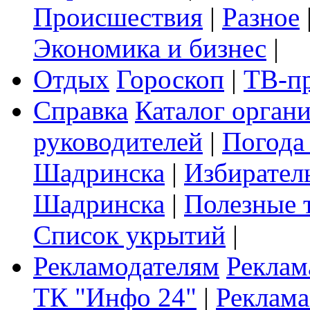
Происшествия
|
Разное
Экономика и бизнес
|
Отдых
Гороскоп
|
ТВ-п
Справка
Каталог орган
руководителей
|
Погода
Шадринска
|
Избирател
Шадринска
|
Полезные 
Список укрытий
|
Рекламодателям
Реклам
ТК "Инфо 24"
|
Реклама