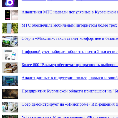
Аналитики МТС назвали популярные в Курганской 
МТС обеспечила мобильным интернетом более трех 
Сбер и «Максим»: такси станет комфортнее и безопа
Цифровой учет набирает обороты: почти 5 тысяч пол
Более 600 IP-камер обеспечат прозрачность выборов
Анализ данных в индустрии: польза, навыки и ошиб
Предприятия Курганской области приглашают на "Би
Сбер демонстрирует на «Иннопроме» ИИ-решения д
Yota совместно с Минпросвещения РФ поощрит лучш