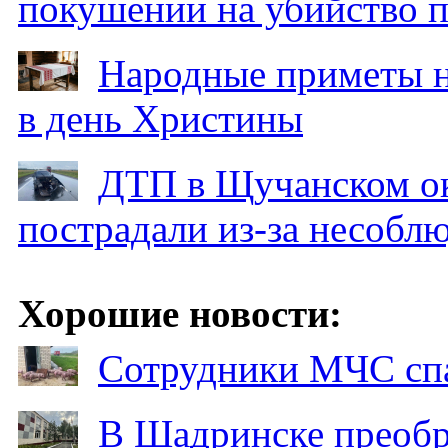
покушении на убийство п
Народные приметы на
в день Христины
ДТП в Щучанском ок
пострадали из-за несобл
Хорошие новости:
Сотрудники МЧС спа
В Шадринске преобр