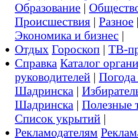
Образование
|
Обществ
Происшествия
|
Разное
Экономика и бизнес
|
Отдых
Гороскоп
|
ТВ-п
Справка
Каталог орган
руководителей
|
Погода
Шадринска
|
Избирател
Шадринска
|
Полезные 
Список укрытий
|
Рекламодателям
Реклам