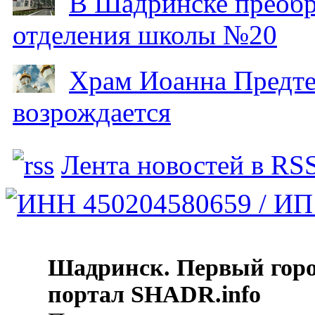
В Шадринске преобр
отделения школы №20
Храм Иоанна Предтеч
возрождается
Лента новостей в RS
Шадринск. Первый гор
портал SHADR.info