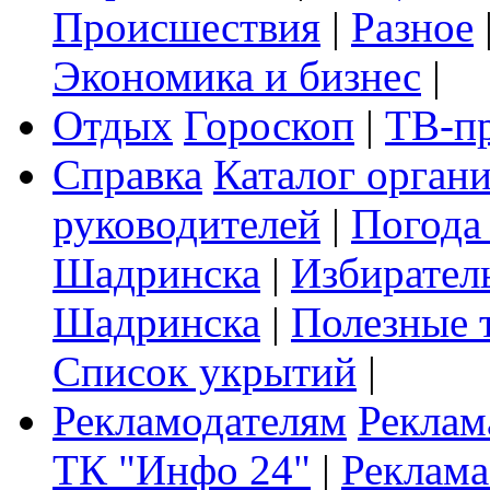
Происшествия
|
Разное
Экономика и бизнес
|
Отдых
Гороскоп
|
ТВ-п
Справка
Каталог орган
руководителей
|
Погода
Шадринска
|
Избирател
Шадринска
|
Полезные 
Список укрытий
|
Рекламодателям
Реклам
ТК "Инфо 24"
|
Реклама