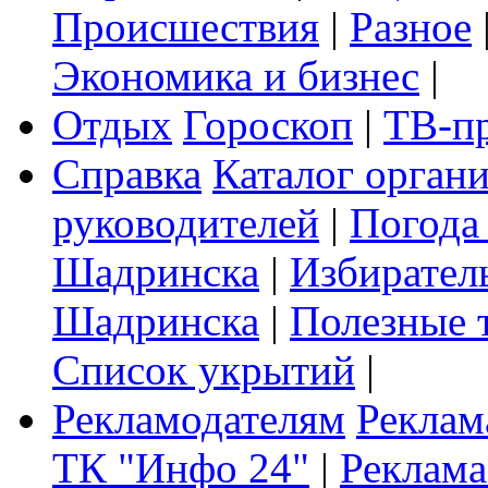
Происшествия
|
Разное
Экономика и бизнес
|
Отдых
Гороскоп
|
ТВ-п
Справка
Каталог орган
руководителей
|
Погода
Шадринска
|
Избирател
Шадринска
|
Полезные 
Список укрытий
|
Рекламодателям
Реклам
ТК "Инфо 24"
|
Реклама