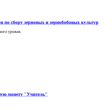
 по сбору зерновых и зернобобовых культур
мого урожая.
вую монету "Учитель"