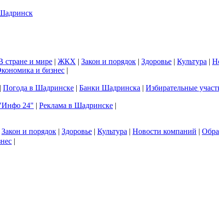
В стране и мире
|
ЖКХ
|
Закон и порядок
|
Здоровье
|
Культура
|
Н
кономика и бизнес
|
|
Погода в Шадринске
|
Банки Шадринска
|
Избирательные участ
"Инфо 24"
|
Реклама в Шадринске
|
|
Закон и порядок
|
Здоровье
|
Культура
|
Новости компаний
|
Обра
знес
|