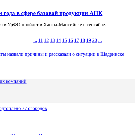
 года в сфере базовой продукции АПК
са в УрФО пройдет в Ханты-Мансийске в сентябре.
...
11
12
13
14
15
16
17
18
19
20
...
ты назвали причины и рассказали о ситуации в Шадринске
их компаний
одтоплено 77 огородов