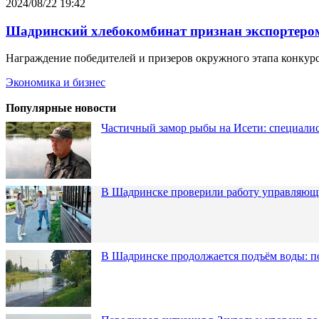
2024/08/22 19:42
Шадринский хлебокомбинат признан экспортером
Награждение победителей и призеров окружного этапа конкур
Экономика и бизнес
Популярные новости
Частичный замор рыбы на Исети: специалис
В Шадринске проверили работу управляющ
В Шадринске продолжается подъём воды: п