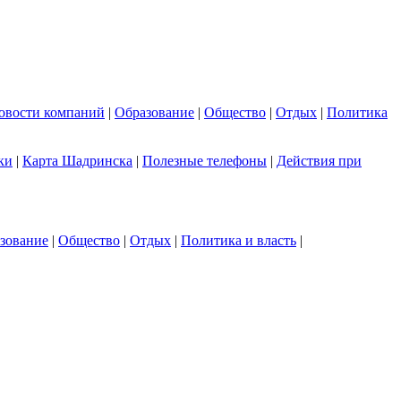
овости компаний
|
Образование
|
Общество
|
Отдых
|
Политика
ки
|
Карта Шадринска
|
Полезные телефоны
|
Действия при
зование
|
Общество
|
Отдых
|
Политика и власть
|