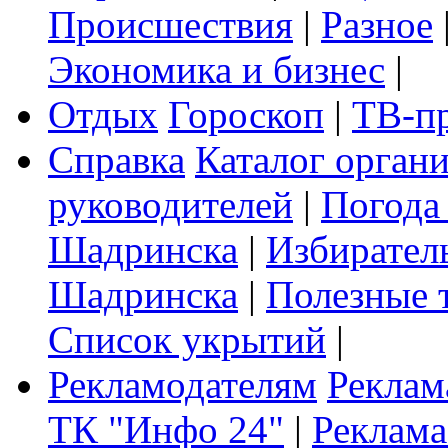
Происшествия
|
Разное
Экономика и бизнес
|
Отдых
Гороскоп
|
ТВ-п
Справка
Каталог орган
руководителей
|
Погода
Шадринска
|
Избирател
Шадринска
|
Полезные 
Список укрытий
|
Рекламодателям
Реклам
ТК "Инфо 24"
|
Реклама