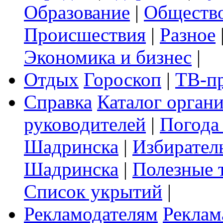
Образование
|
Обществ
Происшествия
|
Разное
Экономика и бизнес
|
Отдых
Гороскоп
|
ТВ-п
Справка
Каталог орган
руководителей
|
Погода
Шадринска
|
Избирател
Шадринска
|
Полезные 
Список укрытий
|
Рекламодателям
Реклам