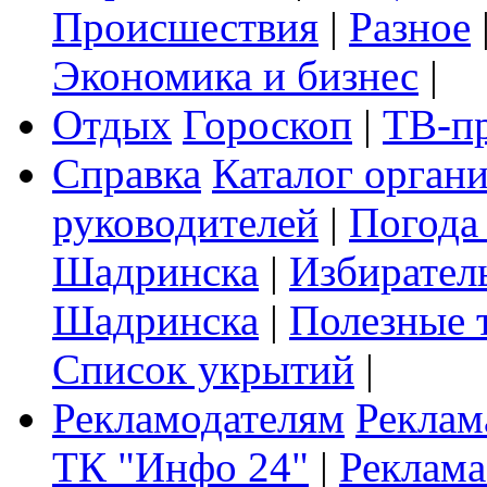
Происшествия
|
Разное
Экономика и бизнес
|
Отдых
Гороскоп
|
ТВ-п
Справка
Каталог орган
руководителей
|
Погода
Шадринска
|
Избирател
Шадринска
|
Полезные 
Список укрытий
|
Рекламодателям
Реклам
ТК "Инфо 24"
|
Реклама