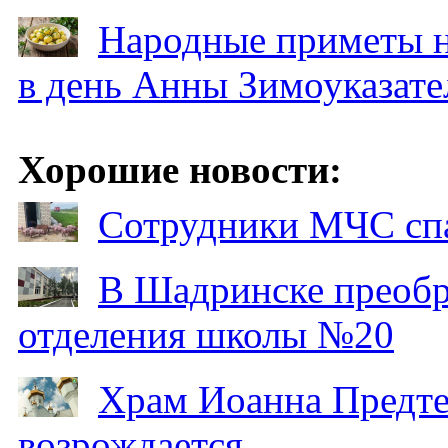
Народные приметы на
в день Анны Зимоуказат
Хорошие новости:
Сотрудники МЧС спа
В Шадринске преобр
отделения школы №20
Храм Иоанна Предтеч
возрождается