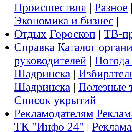
Происшествия
|
Разное
Экономика и бизнес
|
Отдых
Гороскоп
|
ТВ-п
Справка
Каталог орган
руководителей
|
Погода
Шадринска
|
Избирател
Шадринска
|
Полезные 
Список укрытий
|
Рекламодателям
Реклам
ТК "Инфо 24"
|
Реклама