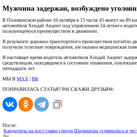
Мужчина задержан, возбуждено уголовно
В Половинском районе 16 октября в 15 часов 45 минут на 89 
автомобиля Хендай Акцент под управлением 24-летнего водите
пользующемуся преимуществом в движении.
В результате дорожно-транспортного происшествия погибли дв
получили телесные повреждения, им оказана медицинская помо
В настоящее время водитель автомобиля Хендай Акцент задер
средствлицом, находящимся в состоянии опьянения, повлекшее 
пятнадцати лет.
МЫ В
MAX
|
ВК
ПОНРАВИЛАСЬ СТАТЬЯ? РАССКАЖИ ДРУЗЬЯМ:
После:
Кандидаты на пост главы города Шадринска усомнились в чес
До: