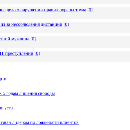
ное дело о нарушении правил охраны труда
[
0
]
из-за несоблюдения дистанции
[
0
]
летний мужчина
[
0
]
 IT-преступлений
[
0
]
ртв
к 5 годам лишения свободы
вгуста
изнан лидером по лояльности клиентов