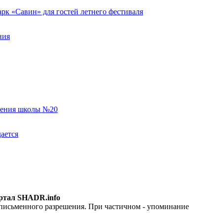
к «Савин» для гостей летнего фестиваля
ния
еления школы №20
ается
ртал SHADR.info
 письменного разрешения. При частичном - упоминание