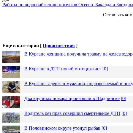
Работы по водоснабжению поселков Осеево, Бакалда и Звездн
Оставлять ком
Еще в категории [
Происшествия
]
В Кургане женщина получила травму на железнодо
В Кургане в ДТП погиб мотоциклист
[
0
]
В Кургане задержан мужчина, подозреваемый в пок
Два крупных пожара произошли в Шадринске
[
0
]
Водитель без прав совершил смертельное ДТП
[
0
]
В Половинском округе утонул рыбак
[
0
]