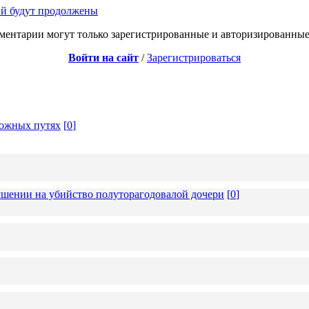
ый будут продолжены
ментарии могут только зарегистрированные и авторизированные
Войти на сайт
/
Зарегистрироваться
рожных путях
[
0
]
ушении на убийство полуторагодовалой дочери
[
0
]