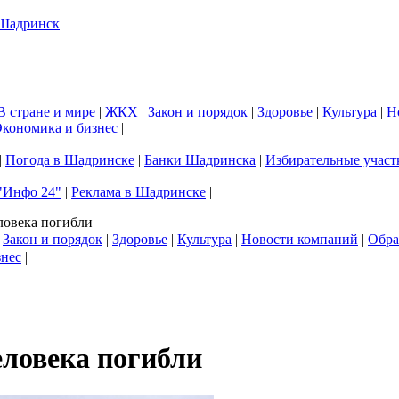
В стране и мире
|
ЖКХ
|
Закон и порядок
|
Здоровье
|
Культура
|
Н
кономика и бизнес
|
|
Погода в Шадринске
|
Банки Шадринска
|
Избирательные участ
"Инфо 24"
|
Реклама в Шадринске
|
ловека погибли
|
Закон и порядок
|
Здоровье
|
Культура
|
Новости компаний
|
Обра
знес
|
еловека погибли