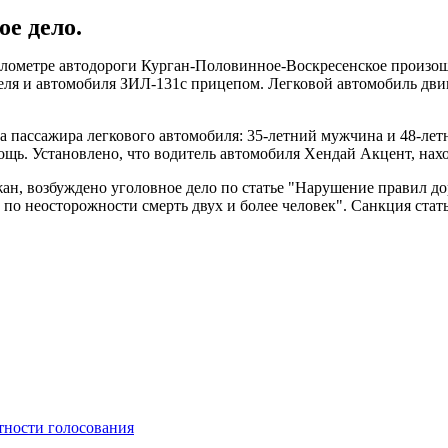
е дело.
километре автодороги Курган-Половинное-Воскресенское произо
ля и автомобиля ЗИЛ-131с прицепом. Легковой автомобиль двига
а пассажира легкового автомобиля: 35-летний мужчина и 48-лет
щь. Установлено, что водитель автомобиля Хендай Акцент, нахо
жан, возбуждено уголовное дело по статье "Нарушение правил 
по неосторожности смерть двух и более человек". Санкция стат
тности голосования