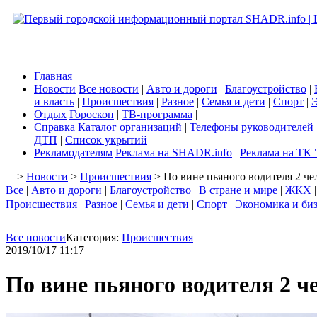
Главная
Новости
Все новости
|
Авто и дороги
|
Благоустройство
|
и власть
|
Происшествия
|
Разное
|
Семья и дети
|
Спорт
|
Э
Отдых
Гороскоп
|
ТВ-программа
|
Справка
Каталог организаций
|
Телефоны руководителей
ДТП
|
Список укрытий
|
Рекламодателям
Реклама на SHADR.info
|
Реклама на ТК 
>
Новости
>
Происшествия
> По вине пьяного водителя 2 че
Все
|
Авто и дороги
|
Благоустройство
|
В стране и мире
|
ЖКХ
Происшествия
|
Разное
|
Семья и дети
|
Спорт
|
Экономика и би
Все новости
Категория:
Происшествия
2019/10/17 11:17
По вине пьяного водителя 2 ч