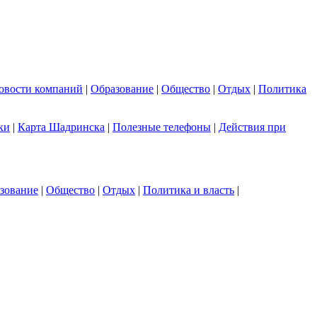
овости компаний
|
Образование
|
Общество
|
Отдых
|
Политика
ки
|
Карта Шадринска
|
Полезные телефоны
|
Действия при
зование
|
Общество
|
Отдых
|
Политика и власть
|