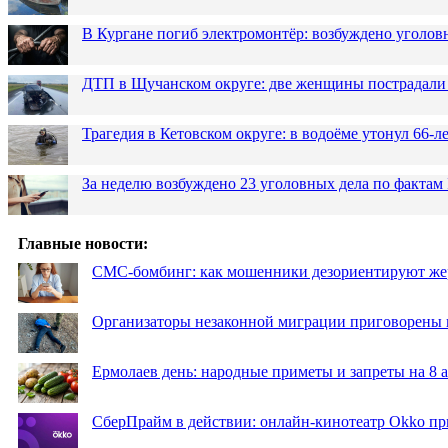
В Кургане погиб электромонтёр: возбуждено уголов
ДТП в Щучанском округе: две женщины пострадали 
Трагедия в Кетовском округе: в водоёме утонул 66-
За неделю возбуждено 23 уголовных дела по фактам
Главные новости:
СМС-бомбинг: как мошенники дезориентируют же
Организаторы незаконной миграции приговорены 
Ермолаев день: народные приметы и запреты на 8 а
СберПрайм в действии: онлайн-кинотеатр Okko пр