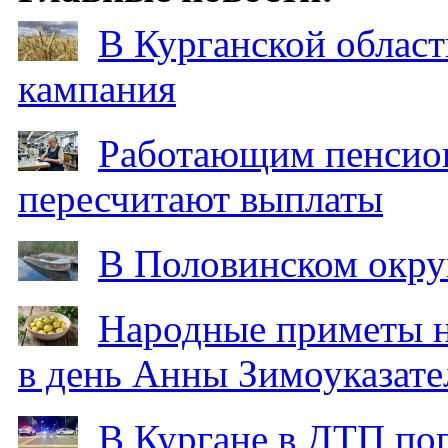
В Курганской област
кампания
Работающим пенсион
пересчитают выплаты
В Половинском окру
Народные приметы на
в день Анны Зимоуказат
В Кургане в ДТП по