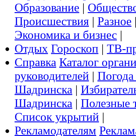
Образование
|
Обществ
Происшествия
|
Разное
Экономика и бизнес
|
Отдых
Гороскоп
|
ТВ-п
Справка
Каталог орган
руководителей
|
Погода
Шадринска
|
Избирател
Шадринска
|
Полезные 
Список укрытий
|
Рекламодателям
Реклам