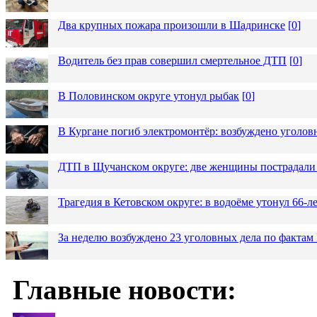
Два крупных пожара произошли в Шадринске
[
0
]
Водитель без прав совершил смертельное ДТП
[
0
]
В Половинском округе утонул рыбак
[
0
]
В Кургане погиб электромонтёр: возбуждено уголов
ДТП в Щучанском округе: две женщины пострадали 
Трагедия в Кетовском округе: в водоёме утонул 66-
За неделю возбуждено 23 уголовных дела по фактам
Главные новости: