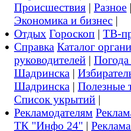
Происшествия
|
Разное
Экономика и бизнес
|
Отдых
Гороскоп
|
ТВ-п
Справка
Каталог орган
руководителей
|
Погода
Шадринска
|
Избирател
Шадринска
|
Полезные 
Список укрытий
|
Рекламодателям
Реклам
ТК "Инфо 24"
|
Реклама