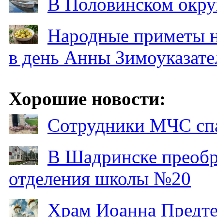
В Половинском окру
Народные приметы на
в день Анны Зимоуказат
Хорошие новости:
Сотрудники МЧС спа
В Шадринске преобр
отделения школы №20
Храм Иоанна Предтеч