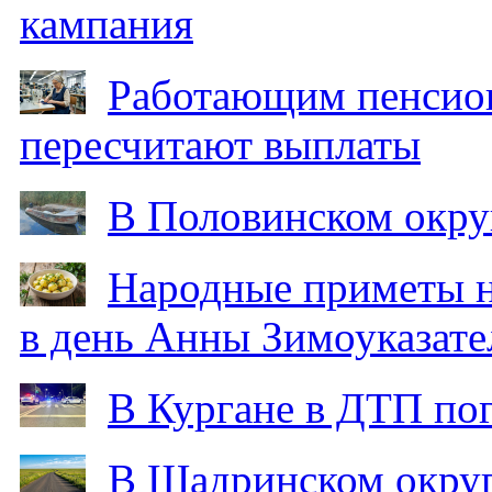
кампания
Работающим пенсион
пересчитают выплаты
В Половинском окру
Народные приметы на
в день Анны Зимоуказат
В Кургане в ДТП по
В Шадринском округ