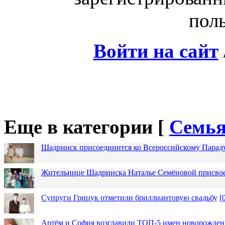
поль
Войти на сайт
Еще в категории [
Семья
Шадринск присоединится ко Всероссийскому Парад
Жительнице Шадринска Наталье Семёновой присвое
Супруги Грицук отметили бриллиантовую свадьбу
[
Артём и София возглавили ТОП-5 имен новорожденн