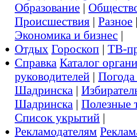
Образование
|
Обществ
Происшествия
|
Разное
Экономика и бизнес
|
Отдых
Гороскоп
|
ТВ-п
Справка
Каталог орган
руководителей
|
Погода
Шадринска
|
Избирател
Шадринска
|
Полезные 
Список укрытий
|
Рекламодателям
Реклам