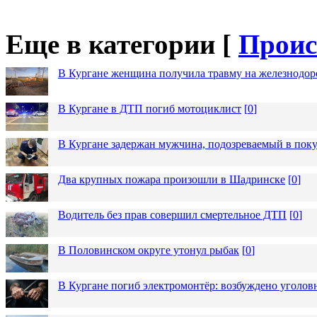
Еще в категории [
Проис
В Кургане женщина получила травму на железнодо
В Кургане в ДТП погиб мотоциклист
[
0
]
В Кургане задержан мужчина, подозреваемый в пок
Два крупных пожара произошли в Шадринске
[
0
]
Водитель без прав совершил смертельное ДТП
[
0
]
В Половинском округе утонул рыбак
[
0
]
В Кургане погиб электромонтёр: возбуждено уголов