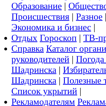
Образование
|
Обществ
Происшествия
|
Разное
Экономика и бизнес
|
Отдых
Гороскоп
|
ТВ-п
Справка
Каталог орган
руководителей
|
Погода
Шадринска
|
Избирател
Шадринска
|
Полезные 
Список укрытий
|
Рекламодателям
Реклам