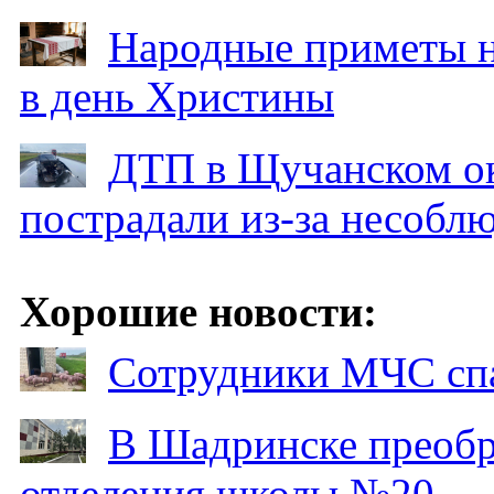
Народные приметы на
в день Христины
ДТП в Щучанском ок
пострадали из-за несобл
Хорошие новости:
Сотрудники МЧС спа
В Шадринске преобр
отделения школы №20