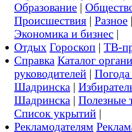
Образование
|
Обществ
Происшествия
|
Разное
Экономика и бизнес
|
Отдых
Гороскоп
|
ТВ-п
Справка
Каталог орган
руководителей
|
Погода
Шадринска
|
Избирател
Шадринска
|
Полезные 
Список укрытий
|
Рекламодателям
Реклам