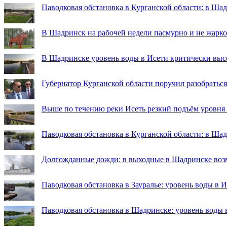
Паводковая обстановка в Курганской области: в Ша
В Шадринск на рабочей недели пасмурно и не жарко
В Шадринске уровень воды в Исети критически выс
Губернатор Курганской области поручил разобраться
Выше по течению реки Исеть резкий подъём уровня
Паводковая обстановка в Курганской области: в Ша
Долгожданные дожди: в выходные в Шадринске во
Паводковая обстановка в Зауралье: уровень воды в 
Паводковая обстановка в Шадринске: уровень воды 