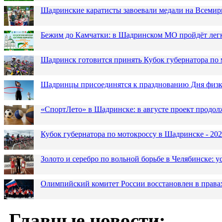
Шадринские каратисты завоевали медали на Всемир
Бежим до Камчатки: в Шадринском МО пройдёт лег
Шадринск готовится принять Кубок губернатора по 
Шадринцы присоединятся к празднованию Дня физк
«СпортЛето» в Шадринске: в августе проект продол
Кубок губернатора по мотокроссу в Шадринске - 202
Золото и серебро по вольной борьбе в Челябинске:
Олимпийский комитет России восстановлен в права
Главные новости: