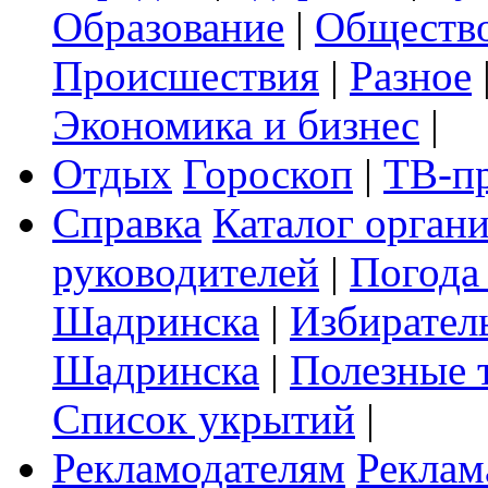
Образование
|
Обществ
Происшествия
|
Разное
Экономика и бизнес
|
Отдых
Гороскоп
|
ТВ-п
Справка
Каталог орган
руководителей
|
Погода
Шадринска
|
Избирател
Шадринска
|
Полезные 
Список укрытий
|
Рекламодателям
Реклам