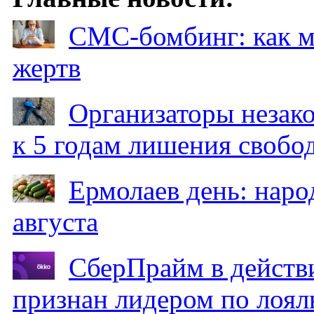
СМС-бомбинг: как 
жертв
Организаторы незак
к 5 годам лишения свобо
Ермолаев день: наро
августа
СберПрайм в действ
признан лидером по лоял