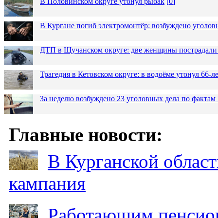
В Половинском округе утонул рыбак
[
0
]
В Кургане погиб электромонтёр: возбуждено уголов
ДТП в Щучанском округе: две женщины пострадали 
Трагедия в Кетовском округе: в водоёме утонул 66-
За неделю возбуждено 23 уголовных дела по фактам
Главные новости:
В Курганской област
кампания
Работающим пенсион