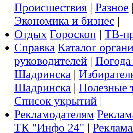
Происшествия
|
Разное
Экономика и бизнес
|
Отдых
Гороскоп
|
ТВ-п
Справка
Каталог орган
руководителей
|
Погода
Шадринска
|
Избирател
Шадринска
|
Полезные 
Список укрытий
|
Рекламодателям
Реклам
ТК "Инфо 24"
|
Реклама