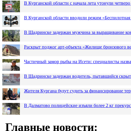
В Курганской области с начала лета утонули четверо
В Курганской области вводили режим «Беспилотная
В Шадринске задержан мужчина за выращивание кон
Раскрыт поджог арт-объекта «Жилище бронзового в
Частичный замор рыбы на Исети: специалисты назв
В Шадринске задержан водитель, пытавшийся скрыт
Жителя Кургана будут судить за финансирование те
В Далматово полицейские изъяли более 2 кг прекур
Главные новости: