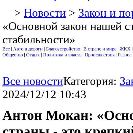
>
Новости
>
Закон и по
«Основной закон нашей с
стабильности»
Все
|
Авто и дороги
|
Благоустройство
|
В стране и мире
|
ЖКХ
Общество
|
Отдых
|
Политика и власть
|
Происшествия
|
Разное
Все новости
Категория:
За
2024/12/12 10:43
Антон Мокан: «Осн
страны - это крепк