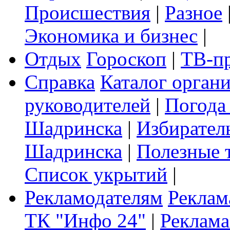
Происшествия
|
Разное
Экономика и бизнес
|
Отдых
Гороскоп
|
ТВ-п
Справка
Каталог орган
руководителей
|
Погода
Шадринска
|
Избирател
Шадринска
|
Полезные 
Список укрытий
|
Рекламодателям
Реклам
ТК "Инфо 24"
|
Реклама