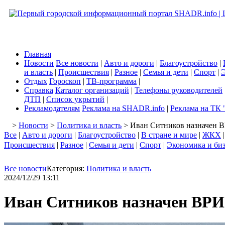
Главная
Новости
Все новости
|
Авто и дороги
|
Благоустройство
|
и власть
|
Происшествия
|
Разное
|
Семья и дети
|
Спорт
|
Э
Отдых
Гороскоп
|
ТВ-программа
|
Справка
Каталог организаций
|
Телефоны руководителей
ДТП
|
Список укрытий
|
Рекламодателям
Реклама на SHADR.info
|
Реклама на ТК 
>
Новости
>
Политика и власть
> Иван Ситников назначен В
Все
|
Авто и дороги
|
Благоустройство
|
В стране и мире
|
ЖКХ
Происшествия
|
Разное
|
Семья и дети
|
Спорт
|
Экономика и би
Все новости
Категория:
Политика и власть
2024/12/29 13:11
Иван Ситников назначен ВРИ