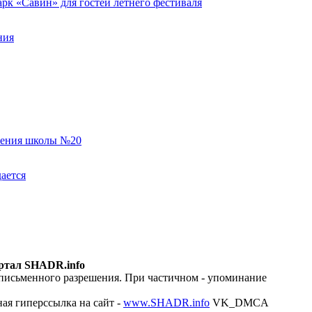
к «Савин» для гостей летнего фестиваля
ния
еления школы №20
ается
ртал SHADR.info
 письменного разрешения. При частичном - упоминание
ая гиперссылка на сайт -
www.SHADR.info
VK_DMCA