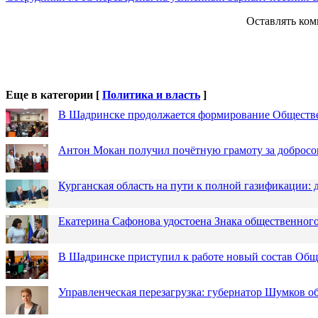
Оставлять ком
Еще в категории [
Политика и власть
]
В Шадринске продолжается формирование Обществ
Антон Мокан получил почётную грамоту за добросо
Курганская область на пути к полной газификации
Екатерина Сафонова удостоена Знака общественн
В Шадринске приступил к работе новый состав Об
Управленческая перезагрузка: губернатор Шумков о