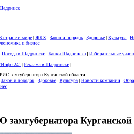
В стране и мире
|
ЖКХ
|
Закон и порядок
|
Здоровье
|
Культура
|
Н
кономика и бизнес
|
|
Погода в Шадринске
|
Банки Шадринска
|
Избирательные участ
"Инфо 24"
|
Реклама в Шадринске
|
РИО замгубернатора Курганской области
|
Закон и порядок
|
Здоровье
|
Культура
|
Новости компаний
|
Обра
знес
|
О замгубернатора Курганской 