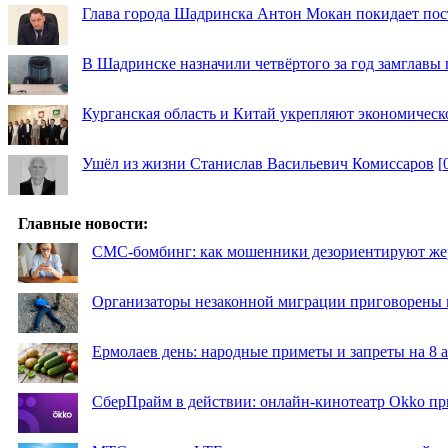
Глава города Шадринска Антон Мокан покидает пос
В Шадринске назначили четвёртого за год замглавы 
Курганская область и Китай укрепляют экономическ
Ушёл из жизни Станислав Васильевич Комиссаров
[
Главные новости:
СМС-бомбинг: как мошенники дезориентируют же
Организаторы незаконной миграции приговорены 
Ермолаев день: народные приметы и запреты на 8 а
СберПрайм в действии: онлайн-кинотеатр Okko пр