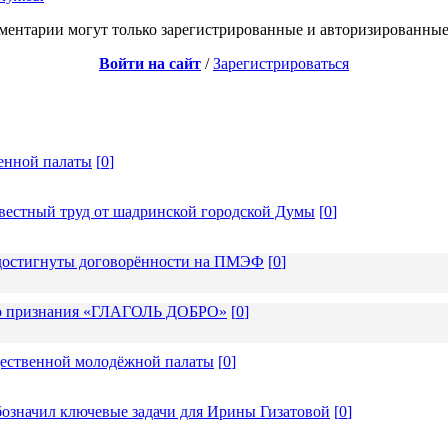
ментарии могут только зарегистрированные и авторизированные
Войти на сайт
/
Зарегистрироваться
енной палаты
[
0
]
вестный труд от шадринской городской Думы
[
0
]
: достигнуты договорённости на ПМЭФ
[
0
]
ого признания «ГЛАГОЛЬ ДОБРО»
[
0
]
щественной молодёжной палаты
[
0
]
бозначил ключевые задачи для Ирины Гизатовой
[
0
]