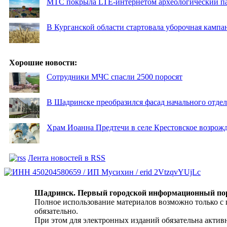
МТС покрыла LTE-интернетом археологический пар
В Курганской области стартовала уборочная кампа
Хорошие новости:
Сотрудники МЧС спасли 2500 поросят
В Шадринске преобразился фасад начального отд
Храм Иоанна Предтечи в селе Крестовское возрожд
Лента новостей в RSS
Шадринск. Первый городской информационный по
Полное использование материалов возможно только с
обязательно.
При этом для электронных изданий обязательна активн