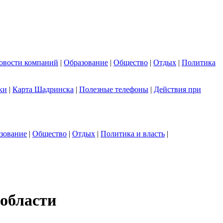
овости компаний
|
Образование
|
Общество
|
Отдых
|
Политика
ки
|
Карта Шадринска
|
Полезные телефоны
|
Действия при
зование
|
Общество
|
Отдых
|
Политика и власть
|
области