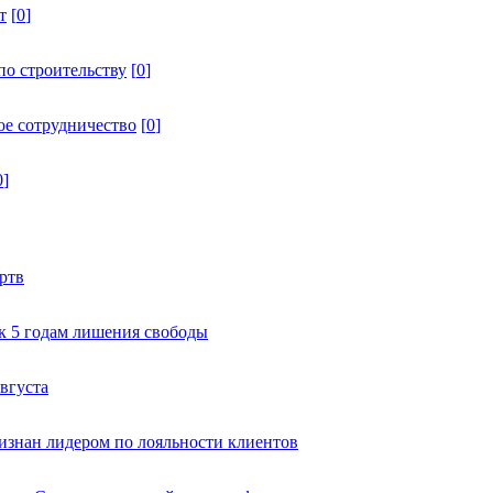
т
[
0
]
по строительству
[
0
]
ое сотрудничество
[
0
]
0
]
ртв
к 5 годам лишения свободы
вгуста
изнан лидером по лояльности клиентов