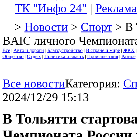
ТК "Инфо 24"
|
Реклама
>
Новости
>
Спорт
> В 
BAIC личного Чемпионата
Все
|
Авто и дороги
|
Благоустройство
|
В стране и мире
|
ЖКХ
Общество
|
Отдых
|
Политика и власть
|
Происшествия
|
Разное
Все новости
Категория:
Сп
2024/12/29 15:13
В Тольятти стартов
Чемпионата России 