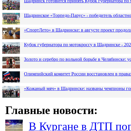
Шадринск готовится принять Кубок губернатора по 
Шадринское «Торпедо-Парус» - победитель областн
«СпортЛето» в Шадринске: в августе проект продол
Кубок губернатора по мотокроссу в Шадринске - 202
Золото и серебро по вольной борьбе в Челябинске:
Олимпийский комитет России восстановлен в права
«Кожаный мяч» в Шадринске: названы чемпионы го
Главные новости:
В Кургане в ДТП по