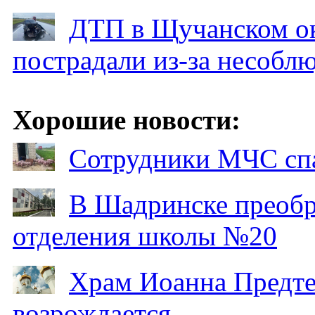
ДТП в Щучанском ок
пострадали из-за несобл
Хорошие новости:
Сотрудники МЧС спа
В Шадринске преобр
отделения школы №20
Храм Иоанна Предтеч
возрождается