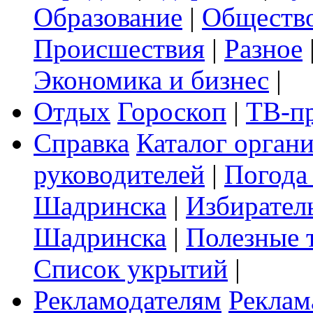
Образование
|
Обществ
Происшествия
|
Разное
Экономика и бизнес
|
Отдых
Гороскоп
|
ТВ-п
Справка
Каталог орган
руководителей
|
Погода
Шадринска
|
Избирател
Шадринска
|
Полезные 
Список укрытий
|
Рекламодателям
Реклам