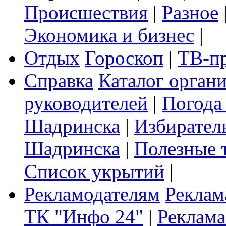
Происшествия
|
Разное
Экономика и бизнес
|
Отдых
Гороскоп
|
ТВ-п
Справка
Каталог орган
руководителей
|
Погода
Шадринска
|
Избирател
Шадринска
|
Полезные 
Список укрытий
|
Рекламодателям
Реклам
ТК "Инфо 24"
|
Реклама