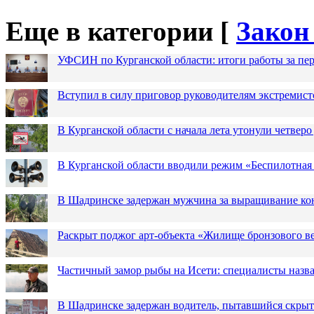
Еще в категории [
Закон
УФСИН по Курганской области: итоги работы за пер
Вступил в силу приговор руководителям экстремис
В Курганской области с начала лета утонули четверо
В Курганской области вводили режим «Беспилотная
В Шадринске задержан мужчина за выращивание кон
Раскрыт поджог арт-объекта «Жилище бронзового в
Частичный замор рыбы на Исети: специалисты назв
В Шадринске задержан водитель, пытавшийся скрыт