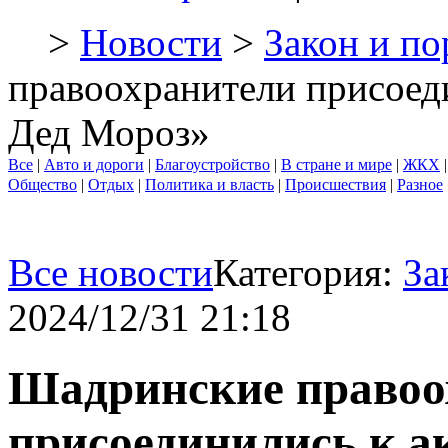
>
Новости
>
Закон и по
правоохранители присоед
Дед Мороз»
Все
|
Авто и дороги
|
Благоустройство
|
В стране и мире
|
ЖКХ
Общество
|
Отдых
|
Политика и власть
|
Происшествия
|
Разное
Все новости
Категория:
За
2024/12/31 21:18
Шадринские правоо
присоединились к а