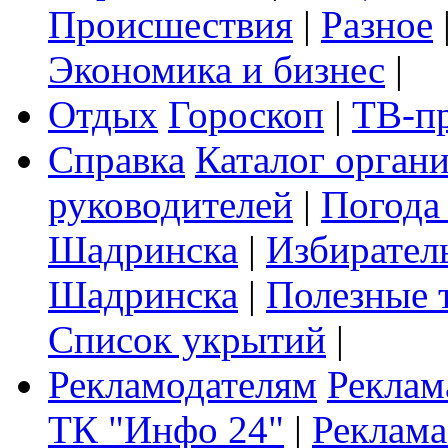
Происшествия
|
Разное
Экономика и бизнес
|
Отдых
Гороскоп
|
ТВ-п
Справка
Каталог орган
руководителей
|
Погода
Шадринска
|
Избирател
Шадринска
|
Полезные 
Список укрытий
|
Рекламодателям
Реклам
ТК "Инфо 24"
|
Реклама