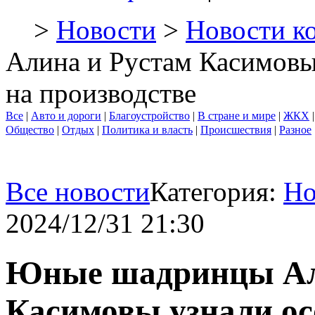
>
Новости
>
Новости к
Алина и Рустам Касимовы
на производстве
Все
|
Авто и дороги
|
Благоустройство
|
В стране и мире
|
ЖКХ
Общество
|
Отдых
|
Политика и власть
|
Происшествия
|
Разное
Все новости
Категория:
Но
2024/12/31 21:30
Юные шадринцы Ал
Касимовы узнали ос