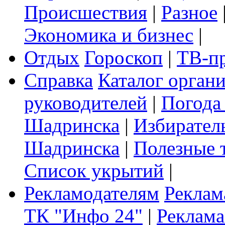
Происшествия
|
Разное
Экономика и бизнес
|
Отдых
Гороскоп
|
ТВ-п
Справка
Каталог орган
руководителей
|
Погода
Шадринска
|
Избирател
Шадринска
|
Полезные 
Список укрытий
|
Рекламодателям
Реклам
ТК "Инфо 24"
|
Реклама