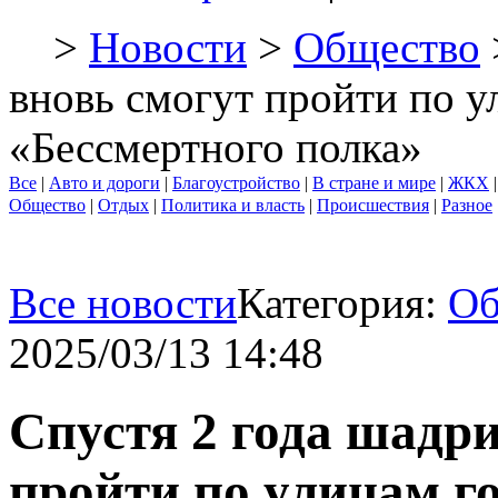
>
Новости
>
Общество
вновь смогут пройти по у
«Бессмертного полка»
Все
|
Авто и дороги
|
Благоустройство
|
В стране и мире
|
ЖКХ
Общество
|
Отдых
|
Политика и власть
|
Происшествия
|
Разное
Все новости
Категория:
Об
2025/03/13 14:48
Спустя 2 года шадр
пройти по улицам го