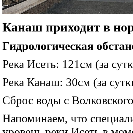
Канаш приходит в нор
Гидрологическая обстан
Река Исеть: 121см (за сут
Река Канаш: 30см (за сутк
Сброс воды с Волковског
Напоминаем, что специал
уровень реки Исеть в мом