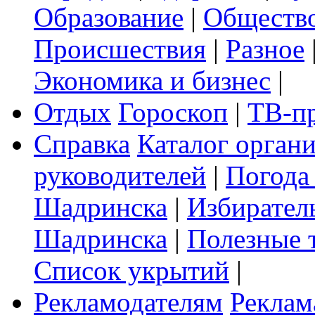
Образование
|
Обществ
Происшествия
|
Разное
Экономика и бизнес
|
Отдых
Гороскоп
|
ТВ-п
Справка
Каталог орган
руководителей
|
Погода
Шадринска
|
Избирател
Шадринска
|
Полезные 
Список укрытий
|
Рекламодателям
Реклам