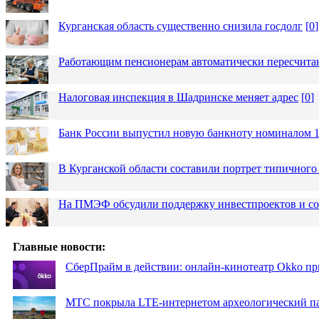
Курганская область существенно снизила госдолг
[
0
]
Работающим пенсионерам автоматически пересчит
Налоговая инспекция в Шадринске меняет адрес
[
0
]
Банк России выпустил новую банкноту номиналом 1
В Курганской области составили портрет типичного
На ПМЭФ обсудили поддержку инвестпроектов и соз
Главные новости:
СберПрайм в действии: онлайн-кинотеатр Okko пр
МТС покрыла LTE-интернетом археологический пар