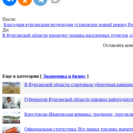
После:
Благодаря курганским вездеходам установлен новый рекорд Р
До:
В Курганской области проходит опашка населенных пунктов д
Оставлять ком
Еще в категории [
Экономика и бизнес
]
В Курганской области стартовала уборочная кампан
Губернатор Курганской области призвал работодател
Крестовско-Ивановская ярмарка: традиции, торговля
Официальная статистика: Все марки топлива значит