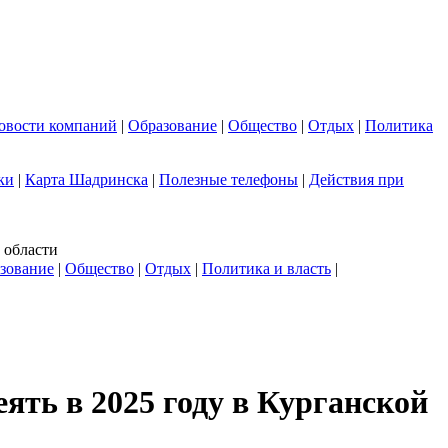
овости компаний
|
Образование
|
Общество
|
Отдых
|
Политика
ки
|
Карта Шадринска
|
Полезные телефоны
|
Действия при
 области
зование
|
Общество
|
Отдых
|
Политика и власть
|
ять в 2025 году в Курганской