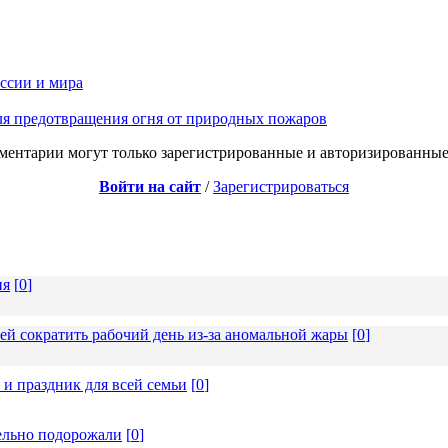
оссии и мира
ля предотвращения огня от природных пожаров
ментарии могут только зарегистрированные и авторизированные
Войти на сайт
/
Зарегистрироваться
ия
[
0
]
ей сократить рабочий день из-за аномальной жары
[
0
]
 и праздник для всей семьи
[
0
]
ельно подорожали
[
0
]