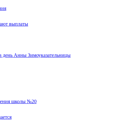
ния
тают выплаты
ь в день Анны Зимоуказательницы
еления школы №20
ается