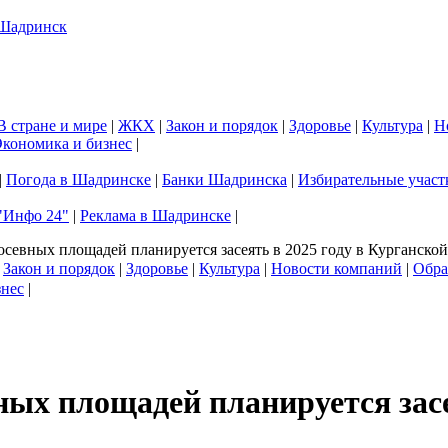
В стране и мире
|
ЖКХ
|
Закон и порядок
|
Здоровье
|
Культура
|
Н
кономика и бизнес
|
|
Погода в Шадринске
|
Банки Шадринска
|
Избирательные участ
"Инфо 24"
|
Реклама в Шадринске
|
осевных площадей планируется засеять в 2025 году в Курганской
|
Закон и порядок
|
Здоровье
|
Культура
|
Новости компаний
|
Обра
знес
|
ных площадей планируется засе