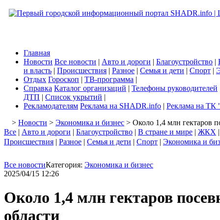
Главная
Новости
Все новости
|
Авто и дороги
|
Благоустройство
|
и власть
|
Происшествия
|
Разное
|
Семья и дети
|
Спорт
|
Э
Отдых
Гороскоп
|
ТВ-программа
|
Справка
Каталог организаций
|
Телефоны руководителей
ДТП
|
Список укрытий
|
Рекламодателям
Реклама на SHADR.info
|
Реклама на ТК 
>
Новости
>
Экономика и бизнес
> Около 1,4 млн гектаров п
Все
|
Авто и дороги
|
Благоустройство
|
В стране и мире
|
ЖКХ
Происшествия
|
Разное
|
Семья и дети
|
Спорт
|
Экономика и би
Все новости
Категория:
Экономика и бизнес
2025/04/15 12:26
Около 1,4 млн гектаров посев
области