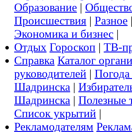
Образование
|
Обществ
Происшествия
|
Разное
Экономика и бизнес
|
Отдых
Гороскоп
|
ТВ-п
Справка
Каталог орган
руководителей
|
Погода
Шадринска
|
Избирател
Шадринска
|
Полезные 
Список укрытий
|
Рекламодателям
Реклам