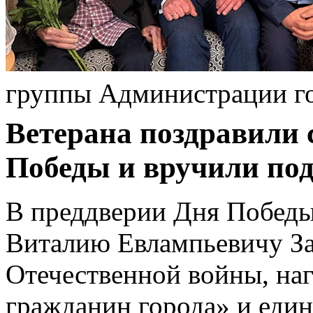
группы Администрации г
Ветерана поздравили
Победы и вручили под
В преддверии Дня Побед
Виталию Евлампьевичу За
Отечественной войны, на
гражданин города» и ед