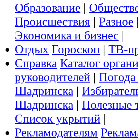
Образование
|
Обществ
Происшествия
|
Разное
Экономика и бизнес
|
Отдых
Гороскоп
|
ТВ-п
Справка
Каталог орган
руководителей
|
Погода
Шадринска
|
Избирател
Шадринска
|
Полезные 
Список укрытий
|
Рекламодателям
Реклам