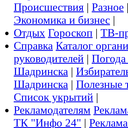
Происшествия
|
Разное
Экономика и бизнес
|
Отдых
Гороскоп
|
ТВ-п
Справка
Каталог орган
руководителей
|
Погода
Шадринска
|
Избирател
Шадринска
|
Полезные 
Список укрытий
|
Рекламодателям
Реклам
ТК "Инфо 24"
|
Реклама