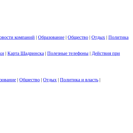
овости компаний
|
Образование
|
Общество
|
Отдых
|
Политика
ки
|
Карта Шадринска
|
Полезные телефоны
|
Действия при
зование
|
Общество
|
Отдых
|
Политика и власть
|