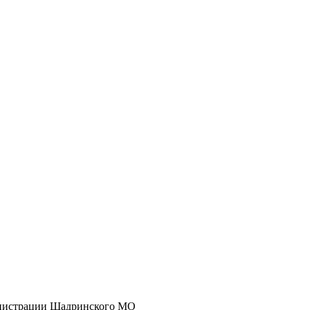
инистрации Шадринского МО