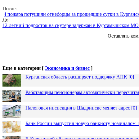
После:
4 пожара потушили огнеборцы за прошедшие сутки в Курганс
До:
12-летний подросток на скутере задержан в Куртамышском МО
Оставлять ком
Еще в категории [
Экономика и бизнес
]
Курганская область расширяет поддержку АПК
[
0
]
Работающим пенсионерам автоматически пересчит
Налоговая инспекция в Шадринске меняет адрес
[
0
]
Банк России выпустил новую банкноту номиналом 1
В Курганской области составили портрет типичного