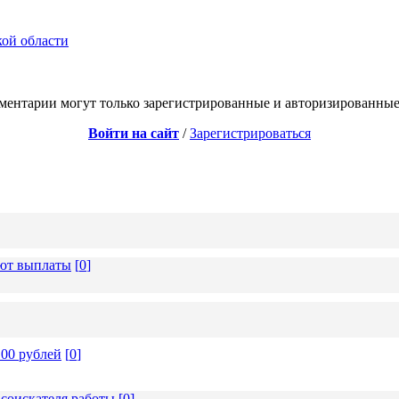
кой области
ментарии могут только зарегистрированные и авторизированные
Войти на сайт
/
Зарегистрироваться
ают выплаты
[
0
]
00 рублей
[
0
]
 соискателя работы
[
0
]