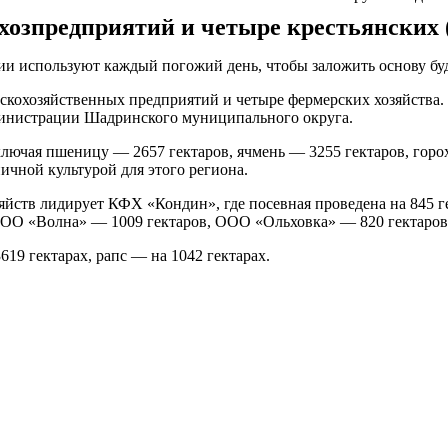
хозпредприятий и четыре крестьянских 
ии используют каждый погожий день, чтобы заложить основу бу
скохозяйственных предприятий и четыре фермерских хозяйства. На
министрации Шадринского муниципального округа.
ключая пшеницу — 2657 гектаров, ячмень — 3255 гектаров, горох
ичной культурой для этого региона.
зяйств лидирует КФХ «Кондин», где посевная проведена на 845 
, ООО «Волна» — 1009 гектаров, ООО «Ольховка» — 820 гектаров
3619 гектарах, рапс — на 1042 гектарах.