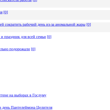
ия
[
0
]
ей сократить рабочий день из-за аномальной жары
[
0
]
 и праздник для всей семьи
[
0
]
ельно подорожали
[
0
]
тене на выборах в Госдуму
 в день Пантелеймона Целителя