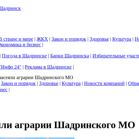
В стране и мире
|
ЖКХ
|
Закон и порядок
|
Здоровье
|
Культура
|
Н
кономика и бизнес
|
|
Погода в Шадринске
|
Банки Шадринска
|
Избирательные участ
"Инфо 24"
|
Реклама в Шадринске
|
засеяли аграрии Шадринского МО
|
Закон и порядок
|
Здоровье
|
Культура
|
Новости компаний
|
Обра
знес
|
яли аграрии Шадринского МО