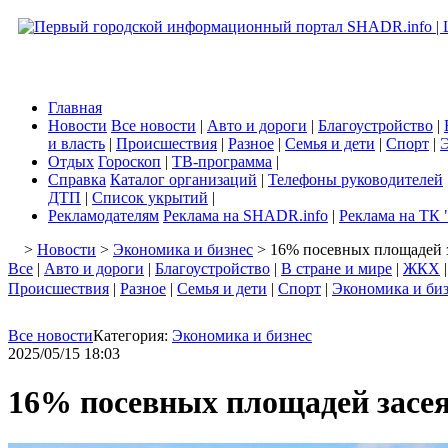
Главная
Новости
Все новости
|
Авто и дороги
|
Благоустройство
|
и власть
|
Происшествия
|
Разное
|
Семья и дети
|
Спорт
|
Э
Отдых
Гороскоп
|
ТВ-программа
|
Справка
Каталог организаций
|
Телефоны руководителей
ДТП
|
Список укрытий
|
Рекламодателям
Реклама на SHADR.info
|
Реклама на ТК 
>
Новости
>
Экономика и бизнес
> 16% посевных площадей 
Все
|
Авто и дороги
|
Благоустройство
|
В стране и мире
|
ЖКХ
Происшествия
|
Разное
|
Семья и дети
|
Спорт
|
Экономика и би
Все новости
Категория:
Экономика и бизнес
2025/05/15 18:03
16% посевных площадей засе