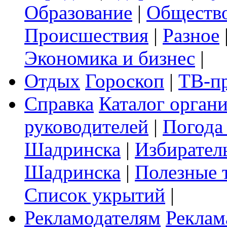
Образование
|
Обществ
Происшествия
|
Разное
Экономика и бизнес
|
Отдых
Гороскоп
|
ТВ-п
Справка
Каталог орган
руководителей
|
Погода
Шадринска
|
Избирател
Шадринска
|
Полезные 
Список укрытий
|
Рекламодателям
Реклам