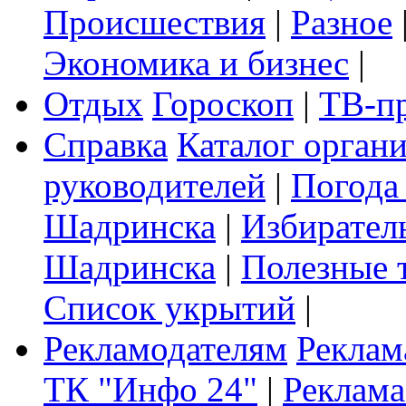
Происшествия
|
Разное
Экономика и бизнес
|
Отдых
Гороскоп
|
ТВ-п
Справка
Каталог орган
руководителей
|
Погода
Шадринска
|
Избирател
Шадринска
|
Полезные 
Список укрытий
|
Рекламодателям
Реклам
ТК "Инфо 24"
|
Реклама