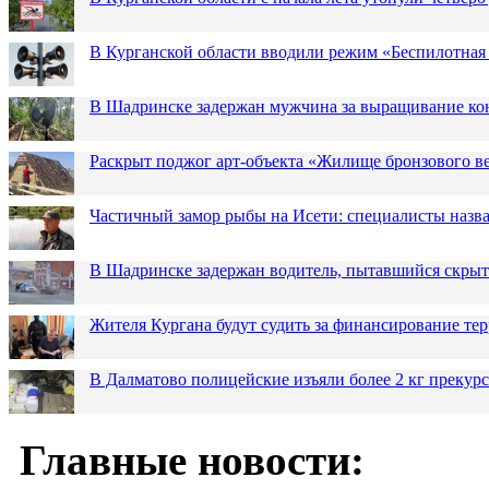
В Курганской области вводили режим «Беспилотная
В Шадринске задержан мужчина за выращивание кон
Раскрыт поджог арт-объекта «Жилище бронзового в
Частичный замор рыбы на Исети: специалисты назв
В Шадринске задержан водитель, пытавшийся скрыт
Жителя Кургана будут судить за финансирование те
В Далматово полицейские изъяли более 2 кг прекур
Главные новости: