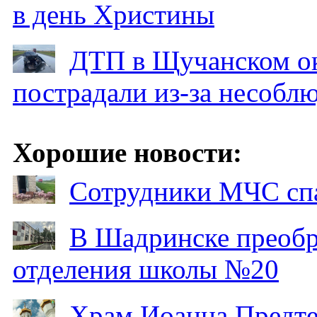
в день Христины
ДТП в Щучанском ок
пострадали из-за несобл
Хорошие новости:
Сотрудники МЧС спа
В Шадринске преобр
отделения школы №20
Храм Иоанна Предтеч