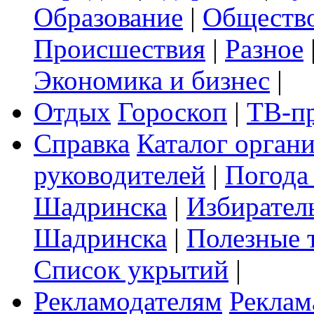
Образование
|
Обществ
Происшествия
|
Разное
Экономика и бизнес
|
Отдых
Гороскоп
|
ТВ-п
Справка
Каталог орган
руководителей
|
Погода
Шадринска
|
Избирател
Шадринска
|
Полезные 
Список укрытий
|
Рекламодателям
Реклам