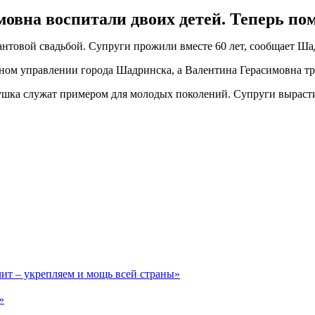
овна воспитали двоих детей. Теперь по
нтовой свадьбой. Супруги прожили вместе 60 лет, сообщает Ш
ом управлении города Шадринска, а Валентина Герасимовна тр
душка служат примером для молодых поколений. Супруги вырасти
чит – укрепляем и мощь всей страны»
»