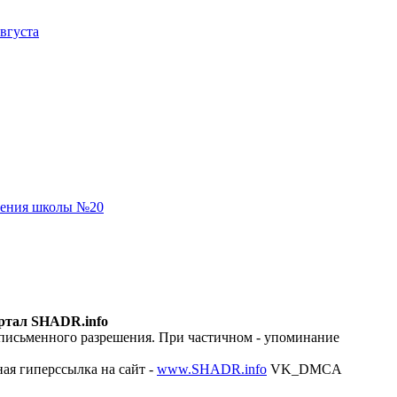
вгуста
еления школы №20
ртал SHADR.info
 письменного разрешения. При частичном - упоминание
ая гиперссылка на сайт -
www.SHADR.info
VK_DMCA