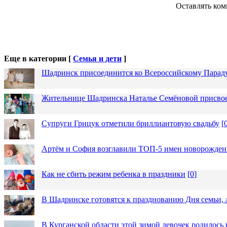
Оставлять ком
Еще в категории [
Семья и дети
]
Шадринск присоединится ко Всероссийскому Парад
Жительнице Шадринска Наталье Семёновой присвое
Супруги Грицук отметили бриллиантовую свадьбу
[
Артём и София возглавили ТОП-5 имен новорожденн
Как не сбить режим ребенка в праздники
[
0
]
В Шадринске готовятся к празднованию Дня семьи, 
В Курганской области этой зимой девочек родилось 