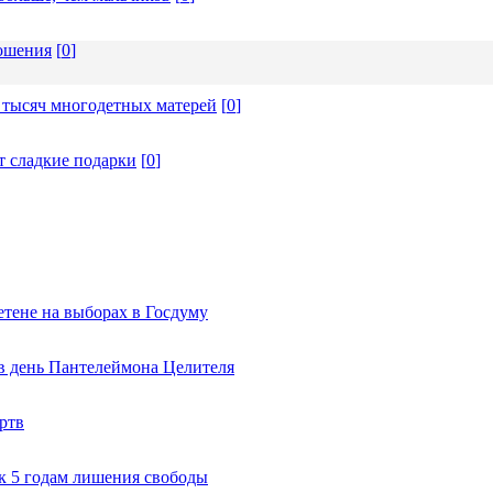
ношения
[
0
]
 тысяч многодетных матерей
[
0
]
т сладкие подарки
[
0
]
тене на выборах в Госдуму
 в день Пантелеймона Целителя
ртв
к 5 годам лишения свободы