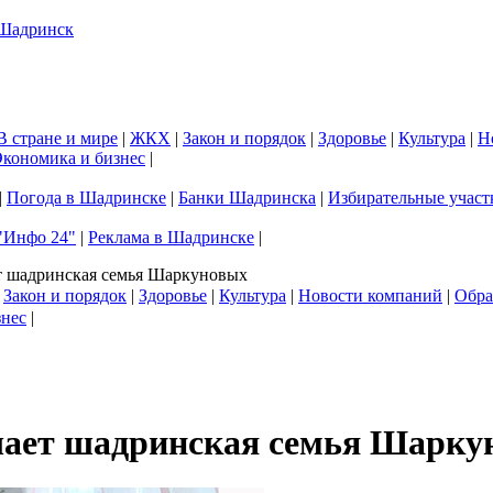
В стране и мире
|
ЖКХ
|
Закон и порядок
|
Здоровье
|
Культура
|
Н
кономика и бизнес
|
|
Погода в Шадринске
|
Банки Шадринска
|
Избирательные участ
"Инфо 24"
|
Реклама в Шадринске
|
т шадринская семья Шаркуновых
|
Закон и порядок
|
Здоровье
|
Культура
|
Новости компаний
|
Обра
знес
|
чает шадринская семья Шарку