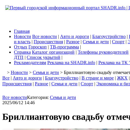
Главная
Новости
Все новости
|
Авто и дороги
|
Благоустройство
|
и власть
|
Происшествия
|
Разное
|
Семья и дети
|
Спорт
|
Э
Отдых
Гороскоп
|
ТВ-программа
|
Справка
Каталог организаций
|
Телефоны руководителей
ДТП
|
Список укрытий
|
Рекламодателям
Реклама на SHADR.info
|
Реклама на ТК 
>
Новости
>
Семья и дети
> Бриллиантовую свадьбу отмечае
Все
|
Авто и дороги
|
Благоустройство
|
В стране и мире
|
ЖКХ
Происшествия
|
Разное
|
Семья и дети
|
Спорт
|
Экономика и би
Все новости
Категория:
Семья и дети
2025/06/12 14:46
Бриллиантовую свадьбу отме