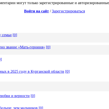
ментарии могут только зарегистрированные и авторизированные
Войти на сайт
/
Зарегистрироваться
у семьи
[
0
]
но звание «Мать-героиня»
[
0
]
0
]
ых в 2025 году в Курганской области
[
0
]
любви и верности
[
0
]
больше, чем мальчиков
[
0
]