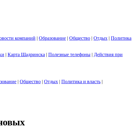
овости компаний
|
Образование
|
Общество
|
Отдых
|
Политика
ки
|
Карта Шадринска
|
Полезные телефоны
|
Действия при
зование
|
Общество
|
Отдых
|
Политика и власть
|
новых